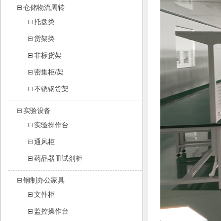
仓储物流周转
托盘类
货架类
非标货架
密集柜/架
不锈钢货架
实验设备
实验操作台
通风柜
药品器皿试剂柜
钢制办公家具
文件柜
监控操作台